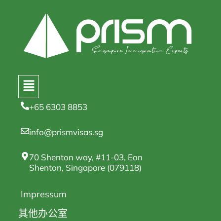
+65 6303 8853
info@prismvisas.sg
70 Shenton way, #11-03, Eon
Shenton, Singapore (079118)
Impressum
其他办公室