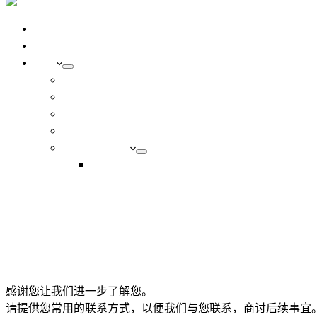
您的新加坡移民商业指南
在新加坡创业
服务
了解新加坡的会计
了解新加坡的税收
在新加坡管理和发展业务
工资单和其他人力资源服务
临时会计服务
产妇
FREE CONSULTATION
菜单
感谢您让我们进一步了解您。
请提供您常用的联系方式，以便我们与您联系，商讨后续事宜